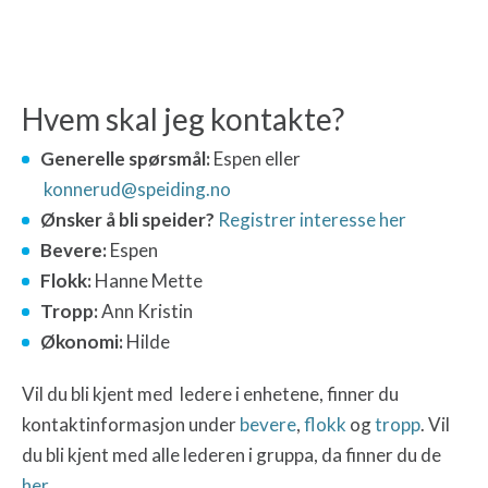
Hvem skal jeg kontakte?
Generelle spørsmål:
Espen eller
konnerud@speiding.no
Ønsker å bli speider?
Registrer interesse her
Bevere:
Espen
Flokk:
Hanne Mette
Tropp:
Ann Kristin
Økonomi:
Hilde
Vil du bli kjent med ledere i enhetene, finner du
kontaktinformasjon under
bevere
,
flokk
og
tropp
. Vil
du bli kjent med alle lederen i gruppa, da finner du de
her
.