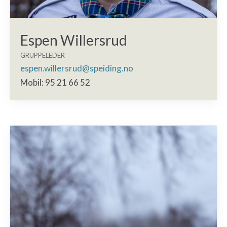
Espen Willersrud
GRUPPELEDER
espen.willersrud@speiding.no
Mobil: 95 21 66 52